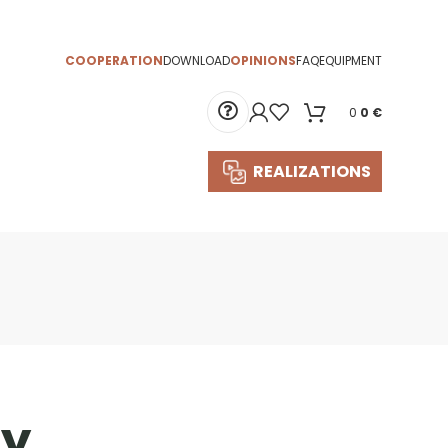
COOPERATION
DOWNLOAD
OPINIONS
FAQ
EQUIPMENT
0
0
€
REALIZATIONS
y.