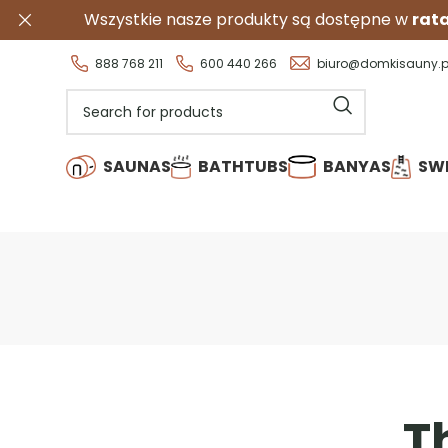
Wszystkie nasze produkty są dostępne w
ratach
0%
.
888 768 211
600 440 266
biuro@domkisauny.p
SAUNAS
BATHTUBS
BANYAS
SW
T