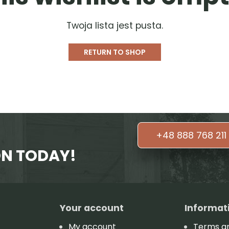
Twoja lista jest pusta.
RETURN TO SHOP
+48 888 768 211
ON TODAY!
Your account
Informat
My account
Terms an