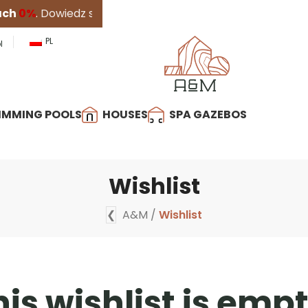
Dowiedz się więcej
PL
l
IMMING POOLS
HOUSES
SPA GAZEBOS
Wishlist
❮
A&M
/
Wishlist
his wishlist is empt